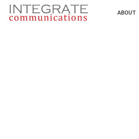
Hong Kong liner93
ABOUT
香港liner